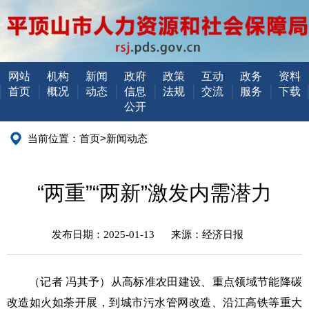
网站
机构
新闻
政府
政策
互动
政务
资料
首页
概况
动态
信息
法规
交流
服务
下载
公开
当前位置：
首页
>
新闻动态
“两重”“两新”激发内需潜力
发布日期：2025-01-13
来源：经济日报
（记者 冯其予）从高标准农田建设、重点领域节能降碳
改造如火如荼开展，到城市污水管网改造、沿江高铁等重大