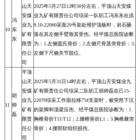
山天
2025年5月27日12时30分左右，平顶山天安煤
安煤
业九矿有限责任公司综采一队职工冯东东在戌
冯
业九
9.10-22060采面29号架处维护顶板时，岩石砸
10
东
矿有
落在其左侧手臂致其受伤。经平煤总医院诊断
东
限责
为：1.左侧盖氏骨折；2.左侧尺骨茎突骨折；3.
任公
左侧下尺桡关节脱位。
司
平顶
山天
2025年5月31日14时左右，平顶山天安煤业九
安煤
矿有限责任公司综采二队职工胡帅磊在己15-
胡
业九
22070综采工作面拉移75#支架时，被突然下沉
11
帅
矿有
的架脚和顶梁压伤。经平煤总医院诊断为：1.
磊
限责
胸椎骨折T11/T12；2.腰椎骨折L1；3.胸椎棘突
任公
骨折；4.腰部软组织损伤。
司