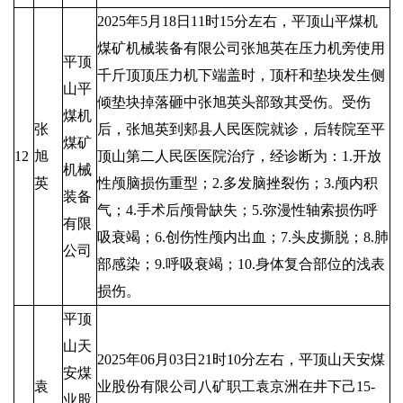
2025年5月18日11时15分左右，平顶山平煤机
煤矿机械装备有限公司张旭英在压力机旁使用
平顶
千斤顶顶压力机下端盖时，顶杆和垫块发生侧
山平
倾垫块掉落砸中张旭英头部致其受伤。受伤
煤机
张
后，张旭英到郏县人民医院就诊，后转院至平
煤矿
12
旭
顶山第二人民医医院治疗，经诊断为：1.开放
机械
英
性颅脑损伤重型；2.多发脑挫裂伤；3.颅内积
装备
气；4.手术后颅骨缺失；5.弥漫性轴索损伤呼
有限
吸衰竭；6.创伤性颅内出血；7.头皮撕脱；8.肺
公司
部感染；9.呼吸衰竭；10.身体复合部位的浅表
损伤。
平顶
山天
2025年06月03日21时10分左右，平顶山天安煤
安煤
袁
业股份有限公司八矿职工袁京洲在井下己15-
业股