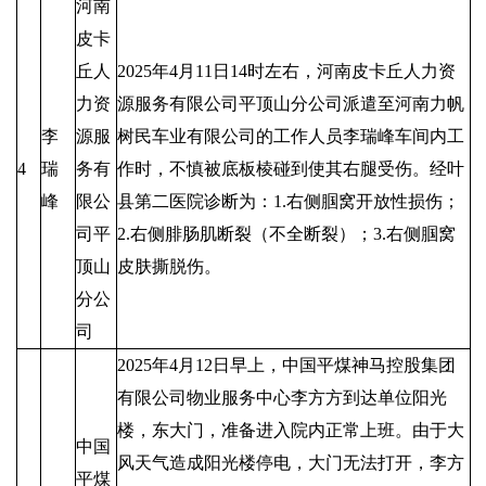
河南
皮卡
丘人
2025年4月11日14时左右，河南皮卡丘人力资
力资
源服务有限公司平顶山分公司派遣至河南力帆
李
源服
树民车业有限公司的工作人员李瑞峰车间内工
4
瑞
务有
作时，不慎被底板棱碰到使其右腿受伤。经叶
峰
限公
县第二医院诊断为：1.右侧腘窝开放性损伤；
司平
2.右侧腓肠肌断裂（不全断裂）；3.右侧腘窝
顶山
皮肤撕脱伤。
分公
司
2025年4月12日早上，中国平煤神马控股集团
有限公司物业服务中心李方方到达单位阳光
楼，东大门，准备进入院内正常上班。由于大
中国
风天气造成阳光楼停电，大门无法打开，李方
平煤