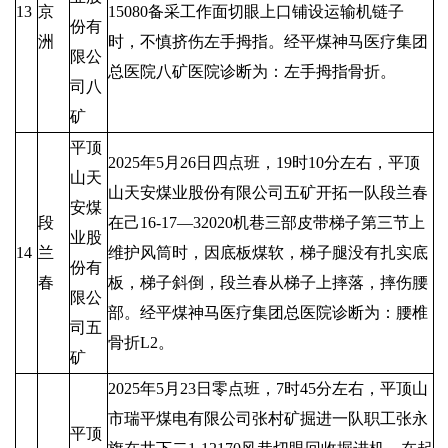
13
京
15080备采工作面切眼上口铺设运输机链子
份有
洲
时，不慎挤伤左手拇指。经平煤神马医疗集团
限公
总医院八矿医院诊断为：左手拇指骨折。
司八
矿
平顶
2025年5月26日四点班，19时10分左右，平顶
山天
山天安煤业股份有限公司五矿开拓一队段兰春
安煤
段
在己16-17—32020机巷三部皮带梯子第三节上
业股
14
兰
维护风筒时，因底板煤软，梯子腿没有扎实底
份有
春
板，梯子斜倒，段兰春从梯子上摔落，摔伤腰
限公
部。经平煤神马医疗集团总医院诊断为：腰椎
司五
骨折L2。
矿
2025年5月23日零点班，7时45分左右，平顶山
市瑞平煤电有限公司张村矿掘进一队职工张永
平顶