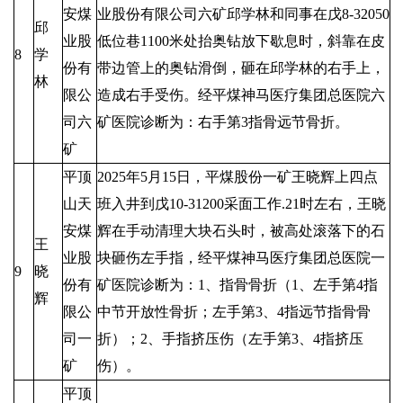
安煤
业股份有限公司六矿邱学林和同事在戊8-32050
邱
业股
低位巷1100米处抬奥钻放下歇息时，斜靠在皮
8
学
份有
带边管上的奥钻滑倒，砸在邱学林的右手上，
林
限公
造成右手受伤。经平煤神马医疗集团总医院六
司六
矿医院诊断为：右手第3指骨远节骨折。
矿
平顶
2025年5月15日，平煤股份一矿王晓辉上四点
山天
班入井到戊10-31200采面工作.21时左右，王晓
安煤
辉在手动清理大块石头时，被高处滚落下的石
王
业股
块砸伤左手指，经平煤神马医疗集团总医院一
9
晓
份有
矿医院诊断为：1、指骨骨折（1、左手第4指
辉
限公
中节开放性骨折；左手第3、4指远节指骨骨
司一
折）；2、手指挤压伤（左手第3、4指挤压
矿
伤）。
平顶