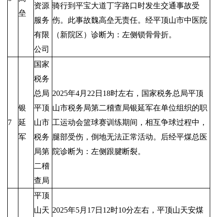
资源
骑行到平宝大道丁字路口时发生交通事故受
垒
服务
伤。此事故魏高垒无责任。经平顶山市中医院
有限
（新院区）诊断为：左侧锁骨骨折。
公司
国家
税务
总局
2025年4月22日18时左右，国家税务总局平顶
银
平顶
山市税务局第二稽查局银延军在单位组织的职
7
延
山市
工运动会篮球赛训练期间，相互争球过程中，
军
税务
腿部受伤，倒地无法正常活动。后经平煤总医
局第
院诊断为：左侧跟腱断裂。
二稽
查局
平顶
山天
2025年5月17日12时10分左右，平顶山天安煤