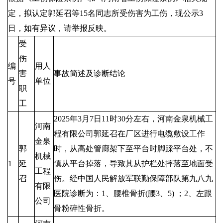
定，拟认定郭延召等15名同志所受伤害为工伤，现公示3
日，如有异议，请举报反映。
受
伤
编
用人
害
事故简述及诊断结论
号
单位
职
工
2025年3月7日11时30分左右，河南金泉机械工
河南
程有限公司郭延召在厂区进行电缆敷设工作
金泉
郭
时，从高处管廊架下至平台时脚踩平台处，不
机械
1
延
慎从平台掉落，导致其从护栏处摔落至地面受
工程
召
伤。经中国人民解放军联勤保障部队第九八九
有限
医院诊断为：1、腰椎骨折(腰3、5) ；2、左跟
公司
骨粉碎性骨折。