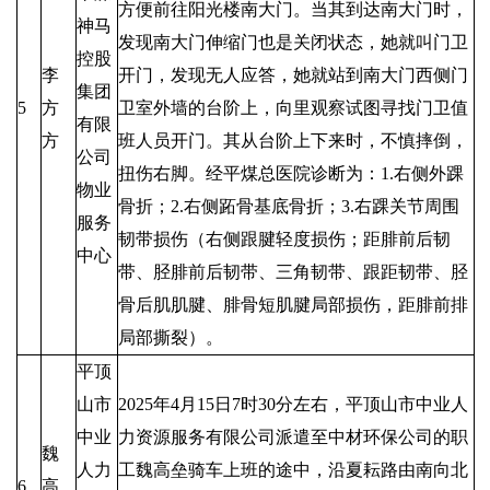
方便前往阳光楼南大门。当其到达南大门时，
神马
发现南大门伸缩门也是关闭状态，她就叫门卫
控股
李
开门，发现无人应答，她就站到南大门西侧门
集团
5
方
卫室外墙的台阶上，向里观察试图寻找门卫值
有限
方
班人员开门。其从台阶上下来时，不慎摔倒，
公司
扭伤右脚。经平煤总医院诊断为：1.右侧外踝
物业
骨折；2.右侧跖骨基底骨折；3.右踝关节周围
服务
韧带损伤（右侧跟腱轻度损伤；距腓前后韧
中心
带、胫腓前后韧带、三角韧带、跟距韧带、胫
骨后肌肌腱、腓骨短肌腱局部损伤，距腓前排
局部撕裂）。
平顶
山市
2025年4月15日7时30分左右，平顶山市中业人
中业
力资源服务有限公司派遣至中材环保公司的职
魏
人力
工魏高垒骑车上班的途中，沿夏耘路由南向北
6
高