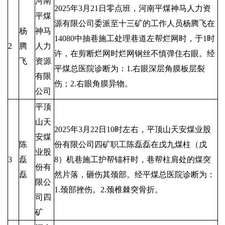
河南
2025年3月21日零点班，河南平煤神马人力资
平煤
源有限公司委派至十三矿的工作人员杨腾飞在
杨
神马
14080中抽巷施工处理巷道左帮烂网时，于1时
2
腾
人力
许，在剪断烂网时烂网钢丝不慎弹住右眼。经
飞
资源
平煤总医院诊断为：1.右眼深层角膜板层裂
有限
伤；2.右眼角膜异物。
公司
平顶
山天
2025年3月22日10时左右，平顶山天安煤业股
安煤
陈
份有限公司四矿职工陈磊磊在戊九煤柱（戊
业股
3
磊
8）机巷施工护帮锚杆时，巷帮柱肩处的煤突
份有
磊
然片落，砸伤其颈部。经平煤总医院诊断为：
限公
1.颈部挫伤。2.颈椎棘突骨折。
司四
矿