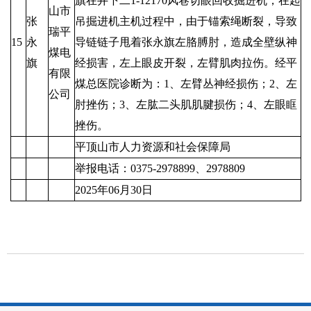
旗在井下二1-12170风巷切眼回收掘进机，在起
山市
张
吊掘进机主机过程中，由于锚索绳断裂，导致
瑞平
15
永
导链链子甩着张永旗左胳膊肘，造成全壁纵神
煤电
旗
经损害，左上眼皮开裂，左臂肌肉拉伤。经平
有限
煤总医院诊断为：1、左臂丛神经损伤；2、左
公司
肘挫伤；3、左肱二头肌肌腱损伤；4、左眼眶
挫伤。
平顶山市人力资源和社会保障局
举报电话：0375-2978899、2978809
2025年06月30日