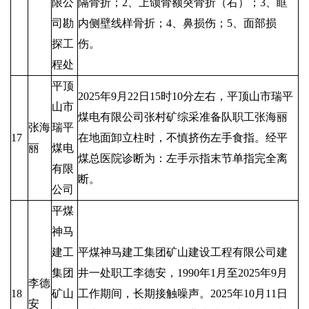
限公
隔骨折；2、上颌骨额突骨折（右）；3、眶
司勘
内侧壁线样骨折；4、鼻损伤；5、面部损
探工
伤。
程处
平顶
2025年9月22日15时10分左右，平顶山市瑞平
山市
煤电有限公司张村矿综采准备队职工张海丽
张海
瑞平
17
在地面卸立柱时，不慎挤伤左手食指。经平
丽
煤电
煤总医院诊断为：左手示指末节单指完全离
有限
断。
公司
平煤
神马
建工
平煤神马建工集团矿山建设工程有限公司建
集团
井一处职工李德安，1990年1月至2025年9月
李德
18
矿山
工作期间，长期接触噪声。2025年10月11日
安