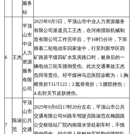
服务
站
2025年9月5日，平顶山市中业人力资源服务
平顶
有限公司派遣员工王杰，在河南擂鼓机械制
山市
造有限公司工作完毕后，于16时5分许，下班
中业
骑着二轮电动车回家途中，行至到新华区四
人力
6
王杰
矿路原平煤四矿水泵房路口时，被身后的一
资源
辆电动三轮车撞倒受伤。此次交通事故王杰
服务
负同等责任。经平煤神马总医院诊断为：1.胸
有限
椎骨折T11/T122；2.骶骨骨折；3.腰部挫伤；
公司
4.右肘关节皮肤挫伤。
平顶
2025年9月6日17时20分左右，平顶山市公共
山市
交通有限公司60路车驾驶员陈淑范在梅园路
陈淑
公共
7
公交枢纽站厂院内南墙水管处刷车时，不慎
范
交通
滑倒受伤。经中国人民解放军联勤保障部队