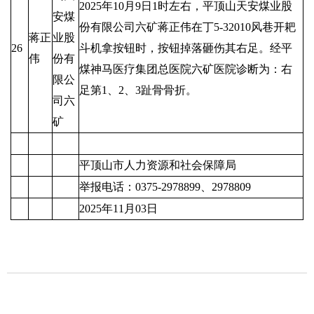
2025年10月9日1时左右，平顶山天安煤业股
安煤
份有限公司六矿蒋正伟在丁5-32010风巷开耙
蒋正
业股
26
斗机拿按钮时，按钮掉落砸伤其右足。经平
伟
份有
煤神马医疗集团总医院六矿医院诊断为：右
限公
足第1、2、3趾骨骨折。
司六
矿
平顶山市人力资源和社会保障局
举报电话：0375-2978899、2978809
2025年11月03日