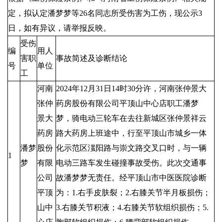
定，拟认定潘梦梦等26名同志所受伤害为工伤，现公示3
日，如有异议，请举报反映。
受伤
编
用人
害职
事故简述及诊断结论
号
单位
工
河南
2024年12月31日14时30分许，河南张仲景大
张仲
药房股份有限公司平顶山中心店职工潘梦
景大
梦，骑电动三轮车在去往新城区张仲景祥云
药房
路大药房上班途中，行至平顶山市城乡一体
潘梦
股份
化示范区滍阳路与崇文路交叉口时，与一辆
1
梦
有限
电动三路车发生碰撞事故受伤。此次交通事
公司
故潘梦梦无责任。经平顶山市中医医院诊断
平顶
为：1.右手皮肤裂；2.右膝关节半月板损伤；
山中
3.右膝关节积液；4.右膝关节软组织损伤；5.