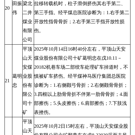
田振
梁北
拉移转载机时，柱子滑倒挤伤其右手第二、
20
伟
二井
第三手指。经平煤总医院诊断为：1.右手第二
煤业
开放性指骨骨折；2.右手第三手指开放性损
有限
伤。
公司
平顶
2025年10月14日16时40分左右，平顶山天安
山天
煤业股份有限公司十矿葛明忠在戊10.11－
安煤
20182机巷车场二部绞车处理矿车掉道时，不
葛明
业股
慎被矿车挤伤。经平煤神马医疗集团总医院
21
忠
份有
诊断为：1.右侧颧弓骨折；2.右侧颧骨骨折；
限公
3.四根以上肋骨骨折不伴第一肋骨骨折；4.面
司十
部擦伤；5.头皮擦伤；6.肩部擦伤；7.下肢浅
矿
表挫伤。
平顶
2025年10月2日15时左右，平顶山天安煤业股
山天