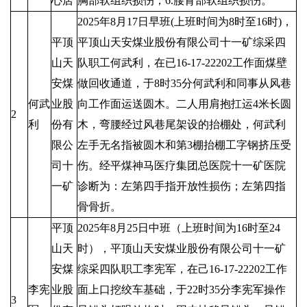
心店
胸部软组织损伤；6.腰背部软组织损伤。
2025年8月17日早班(上班时间为8时至16时)，
平顶
平顶山天安煤业股份有限公司十一矿综采四
山天
队职工何武利，在已16-17-22202工作面煤壁
安煤
做回收通道，于8时35分何武利和同事从风巷
何武
业股
向工作面运送圆木。二人用肩抱扛运4米长圆
2
利
份有
木，弯腰经过风巷尾架设的抬棚处，何武利
限公
左手无名指被圆木和第3棚抬棚工字钢挤压受
司十
伤。经平煤神马医疗集团总医院十一矿医院
一矿
诊断为：左第四手指开放性损伤；左第四指
骨骨折。
平顶
2025年8月25日中班（上班时间为16时至24
山天
时），平顶山天安煤业股份有限公司十一矿
安煤
综采四队职工李宪军，在己16-17-22202工作
李宪
业股
面上口挖绞车基础，于22时35分李宪军操作
3