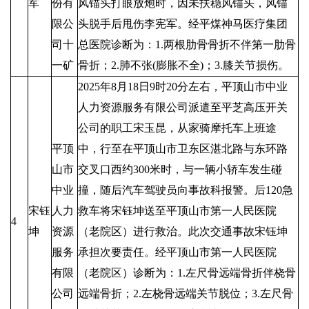
军
份有
风锚头打眼放炮时，因未扶稳风锚头，风锚
限公
头脱手后甩伤李宪军。经平煤神马医疗集团
司十
总医院诊断为：1.两根肋骨骨折不伴第一肋骨
一矿
骨折；2.肺不张(膨胀不全)；3.膝关节损伤。
2025年8月18日9时20分左右，平顶山市中业
人力资源服务有限公司派遣至平芝高压开关
公司的职工宋玉昆，从家骑摩托车上班途
平顶
中，行至在平顶山市卫东区湛北路与东环路
山市
交叉口西约300米时，与一辆小轿车发生碰
中业
撞，随后汽车驾驶员向事故科报警。后120急
宋钰
人力
救车将宋钰坤送至平顶山市第一人民医院
4
坤
资源
（老院区）进行救治。此次交通事故宋钰坤
服务
承担次要责任。经平顶山市第一人民医院
有限
（老院区）诊断为：1.左尺骨远端骨折伴桡骨
公司
远端骨折；2.左桡骨远端关节脱位；3.左尺骨