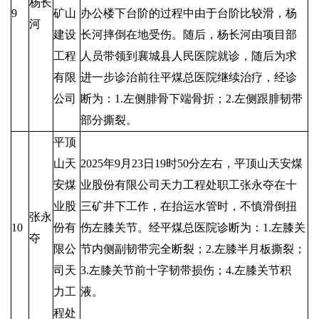
杨长
9
矿山
办公楼下台阶的过程中由于台阶比较滑，杨
河
建设
长河摔倒在地受伤。随后，杨长河由项目部
工程
人员带领到襄城县人民医院就诊，随后为求
有限
进一步诊治前往平煤总医院继续治疗，经诊
公司
断为：1.左侧腓骨下端骨折；2.左侧跟腓韧带
部分撕裂。
平顶
山天
2025年9月23日19时50分左右，平顶山天安煤
安煤
业股份有限公司天力工程处职工张永夺在十
业股
三矿井下工作，在抬运水管时，不慎滑倒扭
张永
10
份有
伤左膝关节。经平煤总医院诊断为：1.左膝关
夺
限公
节内侧副韧带完全断裂；2.左膝半月板撕裂；
司天
3.左膝关节前十字韧带损伤；4.左膝关节积
力工
液。
程处