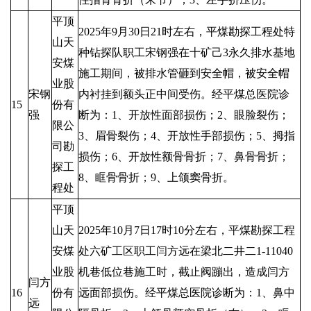
平顶
2025年9月30日21时左右，平煤勘探工程处特
山天
种钻探队职工宋钢强在十矿己3永久排水基地
安煤
施工期间，被排水管砸到安全帽，被安全帽
业股
宋钢
内衬挂到额头正中间受伤。经平煤总医院诊
15
份有
强
断为：1、开放性面部损伤；2、眼脸裂伤；
限公
3、眉骨裂伤；4、开放性手部损伤；5、拇指
司勘
损伤；6、开放性额骨骨折；7、鼻骨骨折；
探工
8、眶骨骨折；9、上颌窦骨折。
程处
平顶
山天
2025年10月7日17时10分左右，平煤勘探工程
安煤
处六矿工区职工闫方远在梁北二井二1-11040
业股
机巷低位巷施工时，截止阀蹦出，造成闫方
闫方
16
份有
远面部损伤。经平煤总医院诊断为：1、鼻中
远