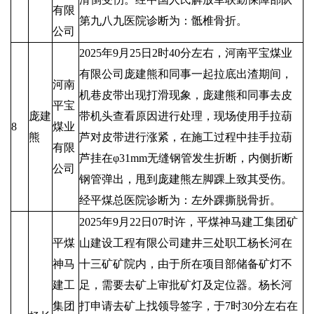
有限
第九八九医院诊断为：骶椎骨折。
公司
2025年9月25日2时40分左右，河南平宝煤业
有限公司庞建熊和同事一起拉底出渣期间，
河南
机巷皮带出现打滑现象，庞建熊和同事去皮
平宝
庞建
带机头查看原因进行处理，现场使用手拉葫
8
煤业
熊
芦对皮带进行涨紧，在施工过程中挂手拉葫
有限
芦挂在φ31mm无缝钢管发生折断，内侧折断
公司
钢管弹出，甩到庞建熊左脚踝上致其受伤。
经平煤总医院诊断为：左外踝撕脱骨折。
2025年9月22日07时许，平煤神马建工集团矿
平煤
山建设工程有限公司建井三处职工杨长河在
神马
十三矿矿院内，由于所在项目部储备矿灯不
建工
足，需要去矿上审批矿灯及定位器。杨长河
集团
打申请去矿上找领导签字，于7时30分左右在