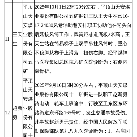
平顶
2025年10月1日23时20分左右，平顶山天安煤
山天
业股份有限公司五矿掘进三队王天生在己16-
安煤
17-24030风巷辅助巷安排职工协助他在迎头向
王天
业股
后延接风筒工作，风筒距巷道底板2米高，王
11
生
份有
天生站在简易梯子上双手吊挂风筒时，重心
限公
不稳脚从梯子上滑落，扭伤右脚。经平煤神
司五
马医疗集团总医院六矿医院诊断为：右侧内
矿
踝骨折。
平顶
2025年9月16日5时20分左右，平顶山天安煤
山天
业股份有限公司十二矿掘进一队职工赵新勇
安煤
骑电动二轮车上班途中，行驶至卫东区东环
赵新
业股
12
路街道东环路165号时，发生交通事故受伤。
勇
份有
此事故赵新勇无责任。经中国人民解放军联
限公
勤保障部队第九八九医院诊断为：1、右肩冈
司十