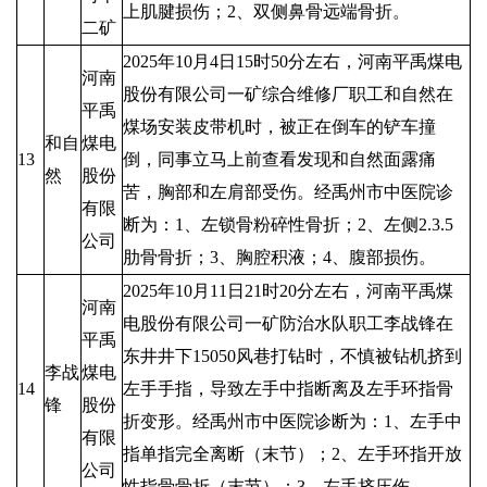
上肌腱损伤；2、双侧鼻骨远端骨折。
二矿
2025年10月4日15时50分左右，河南平禹煤电
河南
股份有限公司一矿综合维修厂职工和自然在
平禹
煤场安装皮带机时，被正在倒车的铲车撞
和自
煤电
13
倒，同事立马上前查看发现和自然面露痛
然
股份
苦，胸部和左肩部受伤。经禹州市中医院诊
有限
断为：1、左锁骨粉碎性骨折；2、左侧2.3.5
公司
肋骨骨折；3、胸腔积液；4、腹部损伤。
2025年10月11日21时20分左右，河南平禹煤
河南
电股份有限公司一矿防治水队职工李战锋在
平禹
东井井下15050风巷打钻时，不慎被钻机挤到
李战
煤电
14
左手手指，导致左手中指断离及左手环指骨
锋
股份
折变形。经禹州市中医院诊断为：1、左手中
有限
指单指完全离断（末节）；2、左手环指开放
公司
性指骨骨折（末节）；3、左手挤压伤。