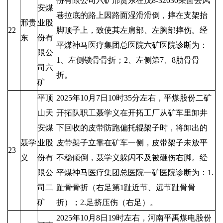
份有限公司六矿邢贵东在戊8-32030采面去风
安煤
巷拉底的路上因路面湿滑滑倒，摔在支架抬
邢贵
业股
22
脚顶子上，致使其左肩部、左胸部摔伤。经
东
份有
平煤神马医疗集团总医院六矿医院诊断为：
限公
1、左侧锁骨骨折；2、左侧第7、8肋骨骨
司六
折。
矿
平顶
2025年10月7日10时35分左右，平煤股份二矿
山天
开拓队职工聂学义在开拓工厂从矿车里卸井
安煤
下回收的皮带防跑偏托辊架子时，将卸出的
聂学
业股
皮带架子立靠在矿车一侧，皮带架子未放平
23
义
份有
不稳倾倒，聂学义躲闪不及被砸伤右脚。经
限公
平煤神马医疗集团总医院一矿医院诊断为：1.
司二
趾骨骨折（右足第1趾近节、远节趾骨骨
矿
折）；2.足挤压伤（右足）。
2025年10月8日19时左右，河南平禹煤电股份