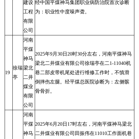
建设
经中国平煤神马集团职业病防治院首次诊断
工程
为：职业性中度噪声聋。
有限
公司
河南
平煤
2025年9月30日20时30分左右，河南平煤神马
神马
梁北二井煤业有限公司徐瑞亭在二1-11040机
徐瑞
梁北
19
巷二部皮带机尾处进行维修工作时，不慎滑
亭
二井
倒摔伤左腿。经平煤总医院诊断为：左侧髌
煤业
骨骨折。
有限
公司
河南
平煤
2025年6月20日17时左右，河南平煤神马梁北
神马
二井煤业有限公司田振伟在11010工作面机巷