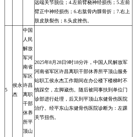
远端关节脱位；4.左前臂桡神经损伤；5.左前
臂正中神经损伤；6.右肱骨内髁骨折；7.右上
肢皮肤裂伤；8.头皮挫伤。
中国
人民
解放
军河
2025年8月28日9时18分许，中国人民解放军
南省
河南省军区许昌离职干部休养所平顶山服务
军区
站职工侯永杰工作期间在办公楼下楼梯时不
侯永
许昌
5
慎踩空，左脚崴伤。随后被同事扶到单位门
杰
离职
诊部进行处理，后又到平顶山东健骨伤医院
干部
治疗。经平东山东健骨伤医院诊断为：左踝
休养
关节扭伤。
所平
顶山