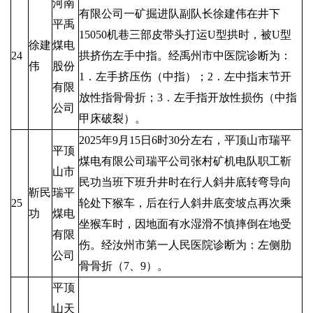
河南
有限公司一矿掘进队副队长徐建伟在井下
平禹
15050机巷三部皮带头打运U型拱时，被U型
徐建
煤电
24
拱挤伤左手中指。经禹州市中医院诊断为：
伟
股份
1．左手挤压伤（中指）；2．左中指末节开
有限
放性指骨骨折；3．左手指开放性损伤（中指
公司
甲床破裂）。
2025年9月15日6时30分左右，平顶山市瑞平
平顶
煤电有限公司瑞平公司张村矿机电队职工靳
山市
民功当班下班升井时在行人斜井底转弯导向
靳民
瑞平
25
轮处下猴车，后在行人斜井底变坡点再次乘
功
煤电
坐猴车时，因地面有水湿滑不慎摔倒在地受
有限
伤。经汝州市第一人民医院诊断为：左侧肋
公司
骨骨折（7、9）。
平顶
山天