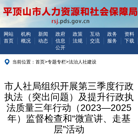
网站
机构
新闻
政府
政策
互动
政务
资料
首页
概况
动态
信息
法规
交流
服务
下载
公开
当前位置：
首页
>
专题专栏
>
法治人社建设
市人社局组织开展第三季度行政
执法（突出问题）及提升行政执
法质量三年行动（2023—2025
年）监督检查和“微宣讲、走基
层”活动