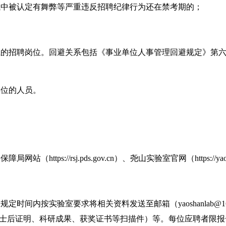
考试中被认定有舞弊等严重违反招聘纪律行为还在禁考期的；
关系的招聘岗位。回避关系包括《事业单位人事管理回避规定》第
单位的人员。
会保障局
网站（
https://rsj.pds.gov.cn）
、尧山实验室官网
（
https://y
在规定时间内按
实验室
要求
将相关资料发送至邮箱
（
yaoshanla
士后证明、科研成果、获奖证书等扫描件）
等
。每位应聘者限报