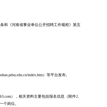
六条和《河南省事业单位公开招聘工作规程》第五
aoshan.pdsu.edu.cn/index.htm
）
等平台发布。
b@163.com），相关资料
主要包括
报名信息
（附件
2、
一个岗位。