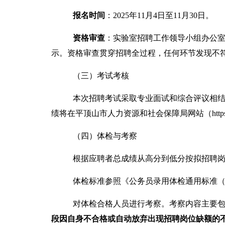
报名时间
：
202
5
年
11
月
4
日至
1
1
月
30
日。
资格审查
：实验室招聘工作领导小组办公
示
。资格审查贯穿招聘全过程，任何环节发现不
（三）考试考核
本次招聘考试采取专业面试和综合评议相
绩将在平顶山市人力资源和社会保障局
网站（
http
（四）体检与考察
根据应聘者总成绩从高分到低分按拟招聘
体检标准参照《公务员录用体检通用标准
对体检合格人员进行考察。考察内容主要
段
因
自身
不合格或自动放弃出现招聘岗位缺额的