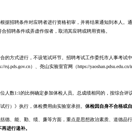
室根据招聘条件对应聘者进行资格初审，
并将结果通知到本人。
符合招聘条件或弄虚作假者，取消其应聘或聘用资格。
结合的方式进行，不设笔试环节。招聘考试
工作委托市人事考试
s://rsj.pds.gov.cn）
、尧山实验室官网（
https://yaoshan.pdsu.ed
岗位人数
1:1的比例确定参加体检人员。总成绩相同的，按综合评
（试行）》执行，体检费
用由实验室承担
。
体检因自身不合格或
包括德、能、勤、绩、廉等方面，重点是思想政治素质、道德品
不再进行
递补。