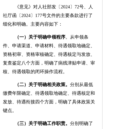
《
意见
》对人社部发〔
2024
〕
72
号、人
社厅函〔
2024
〕
177
号文件的主要条款进行了
细化和明确
。主要内容如下
：
（一）关于
明确申领程序
。
从
申领条
件
、
申请渠道
、
申请材料
、
待遇领取地确
定
、
资格初审
、
资格审核确定
、
待遇核定与发放、
复查鉴定
八
个方面
，
明确
了
病残津贴申请、审
核、
待遇领取
的
闭环操作流程
。
（二）关于明确相关政策。
分别从
最低
缴费年限
确定
、待遇领取地确定
、
待遇
核定和
发放
、待遇衔接
四
个方面，
明确了
具体政策
关
键点
。
（三）关于明确
工作职责
。
分别明确了