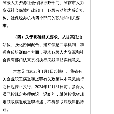
省级人力资源社会保障行政部门、省辖市人力
资源社会保障行政部门、各级劳动能力鉴定机
构、社保经办机
构
四
个部门的职能和相关要
求。
（四）关于明确相关要求。
从
提高政治
站位、
强化协同配合、建立信息共享机制、
加
强宣传培训
四
个方面
，
要求
各级
人力资源和社
会保障部门
认真贯彻执行
病残津贴
实施
意见
。
本意见自
2025
年
1
月
1
日起施行。我省有
关企业职工病退和退职有关政策从本意见施行
之日起停止执行。
2024
年
12
月
31
日前，参保人
员已按规定办理病退、退职的，继续按我省规
定领取病退或退职待遇，不得领取病残津贴待
遇。