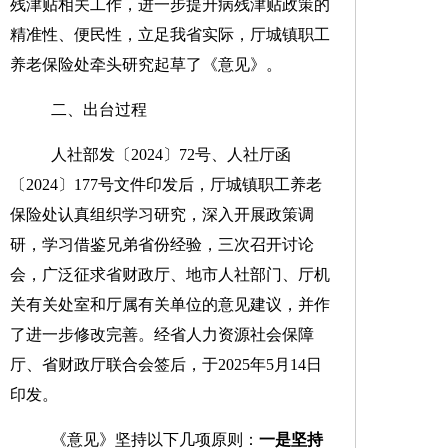
残津贴
相关工作，进一步提升病残津贴政策的
精准性、便民性，立足我省实际，厅城镇职工
养老保险处牵头研究起草了
《意见》
。
二、出台过程
人社部发〔
2024
〕
72
号
、
人社厅函
〔
2024
〕
177
号
文件印发后
，
厅城镇职工养老
保险处认真组织学习研究，深入开展
政策
调
研
，学习借鉴兄弟省份经验，三次召开讨论
会，广泛征求省财政厅、地市人社部门、厅机
关有关处室和厅属有关单位的意见建议，并作
了进一步修改完善。经省人力资源社会保障
厅、省财政厅联合会签后，于
2025
年
5
月
14
日
印发。
《
意见
》坚持以下几项原则：
一是
坚持