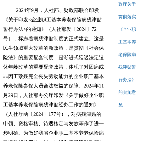
政厅关于
202
4
年
9
月，
人社部、财政部联合
印发
贯彻落实
《关于印发
<
企业职工基本养老保险病残津贴
暂行办法
>
的通知》（人社部发〔
2024
〕
72
《企业职
号）
，标志着病残津贴制度的正式建立。这是
工基本养
民生领域重大改革的新政策，是贯彻《社会保
老保险病
险法》的重要配套制度，是渐进式延迟法定退
休年龄改革的重要配套政策，体现了
对
因病或
残津贴暂
非因工致
残完全丧失劳动能力
的企业职工基本
行办法》
养老保险参保人员合法权益的保障
。
2024
年
11
的实施意
月
29
日，人社部办公厅印发
《关于做好企业职
工基本养老保险病残津贴经办工作的通知》
见
（人社厅函〔
2024
〕
177
号）
，对病残津贴的
申领、资格审核、待遇核定与发放等作了进一
步明确
。
为
做好我省
企业职工基本养老保险病