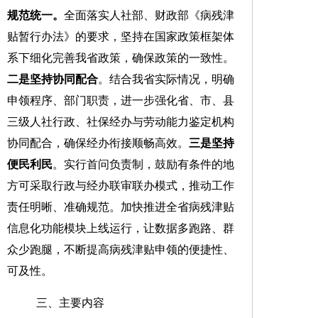
规范
统一
。
全面落实
人社部、财政部《病残津
贴暂行办法》的
要求
，
坚持在
国家政策
框架体
系下细化完善我省政策，确保政策的
一致性
。
二是
坚持协同配合
。结合我省实际情况，
明确
申领程序、
部门职责
，
进一步强化省、市、县
三级
人社
行政
、社保
经办
与劳动能力鉴定机构
协同配合，
确保经办衔接顺畅高效
。
三是
坚持
便民利民
。实行首
问负责
制，
鼓励
有条件的地
方可采取行政与经办联审联办模式，推动工作
责任明晰、准确规范
。
加快推进全省病残津贴
信息化功能模块上线运行，
让数据多跑路、群
众少跑腿
，
不断提高病残津贴申领的便捷性、
可及性。
三
、主要内容